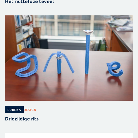
Het nutteloze teveel
DESIGN
EUREKA
Driezijdige rits