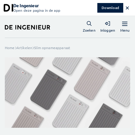
De Ingenieur
✕
Download
Open deze pagina in de app
Menu
Zoeken
Inloggen
Home
Artikelen
Slim opnameapparaat