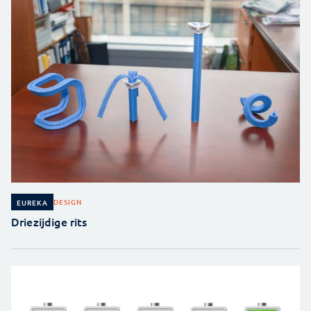
DESIGN
EUREKA
Driezijdige rits