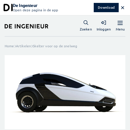
De Ingenieur
✕
Download
Open deze pagina in de app
Menu
Zoeken
Inloggen
Home
Artikelen
Skelter voor op de snelweg