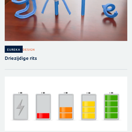
DESIGN
EUREKA
Driezijdige rits