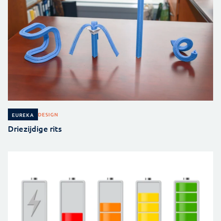
DESIGN
EUREKA
Driezijdige rits