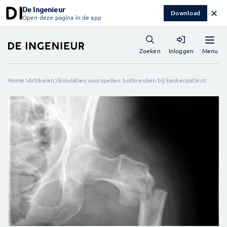
De Ingenieur
✕
Download
Open deze pagina in de app
Menu
Zoeken
Inloggen
Home
Artikelen
Simulaties voorspellen botbreuken bij kankerpatiënt