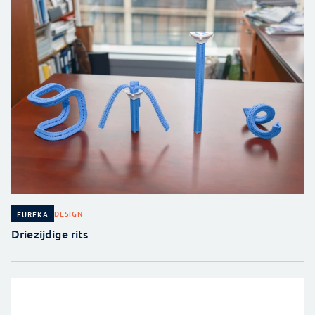
DESIGN
EUREKA
Driezijdige rits