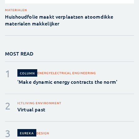
MATERIALEN
Huishoudfolie maakt verplaatsen atoomdikke
materialen makkelijker
MOST READ
ENERGY
ELECTRICAL ENGINEERING
COLUMN
'Make dynamic energy contracts the norm'
ICT
LIVING ENVIRONMENT
Virtual past
DESIGN
EUREKA