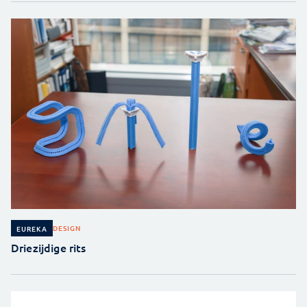
DESIGN
EUREKA
Driezijdige rits