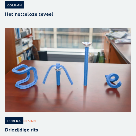
COLUMN
Het nutteloze teveel
DESIGN
EUREKA
Driezijdige rits