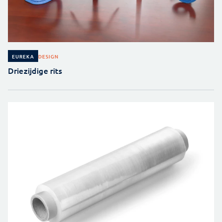
DESIGN
EUREKA
Driezijdige rits