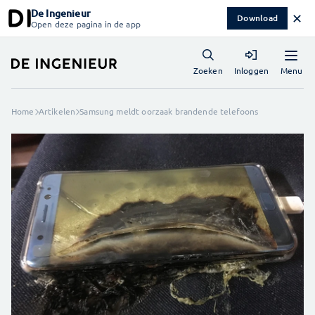
De Ingenieur
✕
Download
Open deze pagina in de app
Menu
Zoeken
Inloggen
Home
Artikelen
Samsung meldt oorzaak brandende telefoons