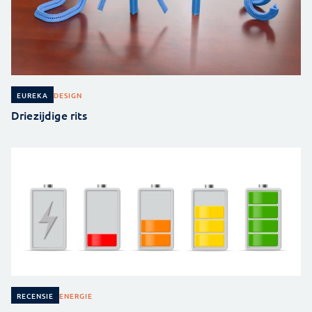
DESIGN
EUREKA
Driezijdige rits
ENERGIE
RECENSIE