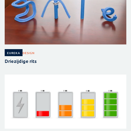
DESIGN
EUREKA
Driezijdige rits