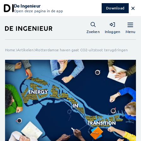
De Ingenieur
✕
Download
Open deze pagina in de app
Menu
Zoeken
Inloggen
Home
Artikelen
Rotterdamse haven gaat CO2-uitstoot terugdringen