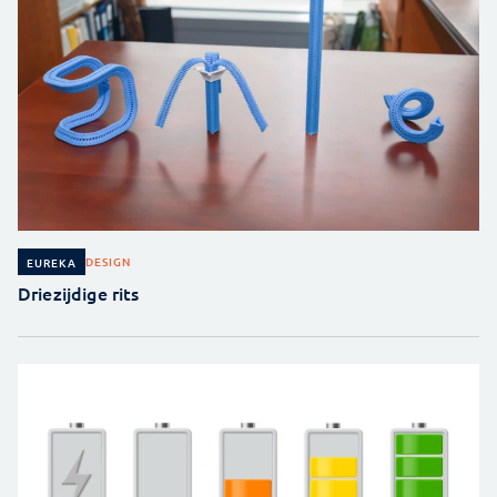
DESIGN
EUREKA
Driezijdige rits