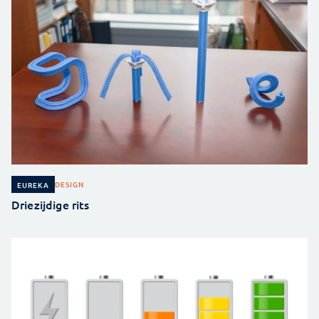
DESIGN
EUREKA
Driezijdige rits