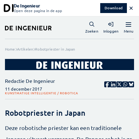
De Ingenieur
✕
Download
Open deze pagina in de app
Menu
Zoeken
Inloggen
Home
Artikelen
Robotpriester in Japan
Redactie De Ingenieur
11 december 2017
KUNSTMATIGE INTELLIGENTIE / ROBOTICA
Robotpriester in Japan
Deze robotische priester kan een traditionele
Japanse uitvaart verzorgen. De Pepper-robot is zo