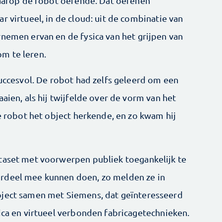
 waarop de robot oefende. Dat oefenen
r virtueel, in de cloud: uit de combinatie van
rnemen ervan en de fysica van het grijpen van
m te leren.
succesvol. De robot had zelfs geleerd om een
aien, als hij twijfelde over de vorm van het
de robot het object herkende, en zo kwam hij
taset met voorwerpen publiek toegankelijk te
rdeel mee kunnen doen, zo melden ze in
roject samen met Siemens, dat geïnteresseerd
ica en virtueel verbonden fabricagetechnieken.