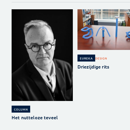
DESIGN
EUREKA
Driezijdige rits
COLUMN
Het nutteloze teveel