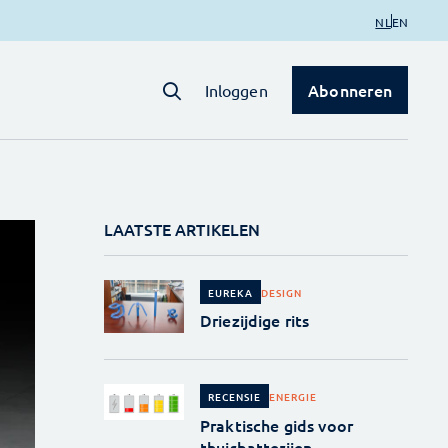
NL
EN
Abonneren
Inloggen
LAATSTE ARTIKELEN
DESIGN
EUREKA
Driezijdige rits
ENERGIE
RECENSIE
Praktische gids voor
thuisbatterijen