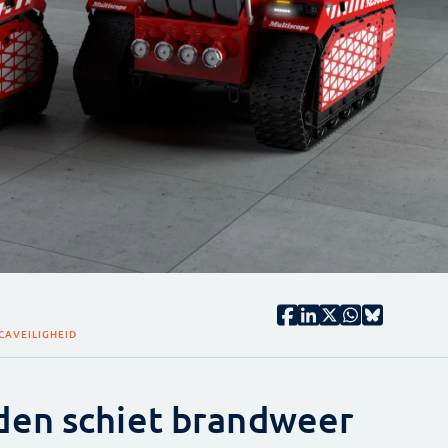
CA
VEILIGHEID
den schiet brandweer