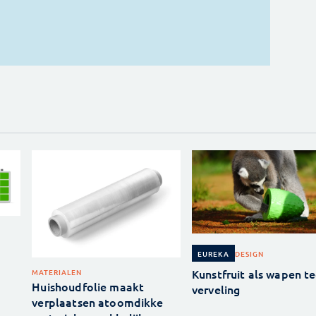
DESIGN
EUREKA
Kunstfruit als wapen t
MATERIALEN
Huishoudfolie maakt
verveling
verplaatsen atoomdikke