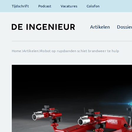
Tijdschrift
Podcast
Vacatures
Colofon
Artikelen
Dossie
Home
Artikelen
Robot op rupsbanden schiet brandweer te hulp