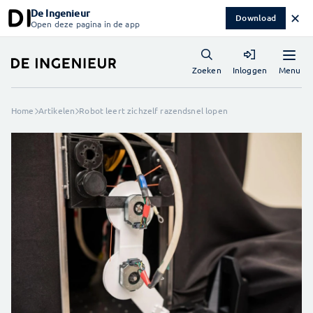
De Ingenieur
✕
Download
Open deze pagina in de app
Menu
Zoeken
Inloggen
Home
Artikelen
Robot leert zichzelf razendsnel lopen