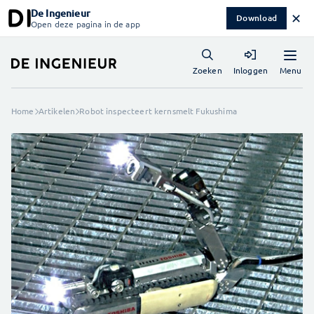
De Ingenieur
✕
Download
Open deze pagina in de app
Menu
Zoeken
Inloggen
Home
Artikelen
Robot inspecteert kernsmelt Fukushima