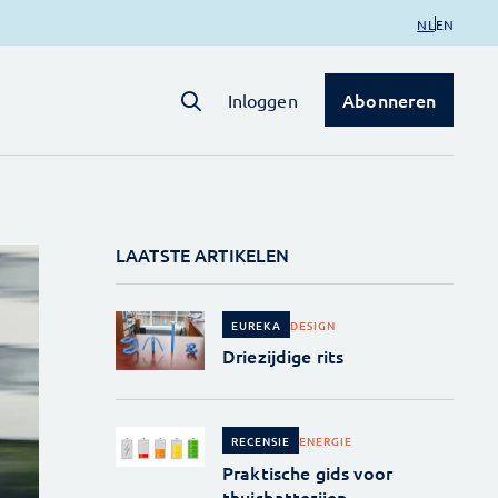
NL
EN
Abonneren
Inloggen
LAATSTE ARTIKELEN
DESIGN
EUREKA
Driezijdige rits
ENERGIE
RECENSIE
Praktische gids voor
thuisbatterijen