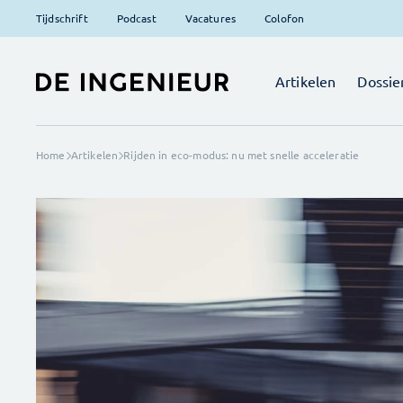
Tijdschrift
Podcast
Vacatures
Colofon
Artikelen
Dossie
Home
Artikelen
Rijden in eco-modus: nu met snelle acceleratie