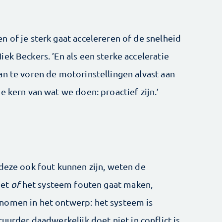
 of je sterk gaat accelereren of de snelheid
ek Beckers. ’En als een sterke acceleratie
an te voren de motorinstellingen alvast aan
e kern van wat we doen: proactief zijn.’
 deze ook fout kunnen zijn, weten de
iet
of
het systeem fouten gaat maken,
nomen in het ontwerp: het systeem is
uurder daadwerkelijk doet niet in conflict is