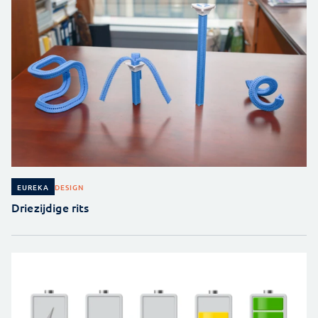
DESIGN
EUREKA
Driezijdige rits