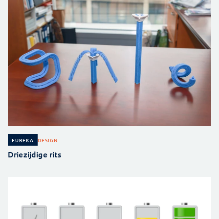
DESIGN
EUREKA
Driezijdige rits