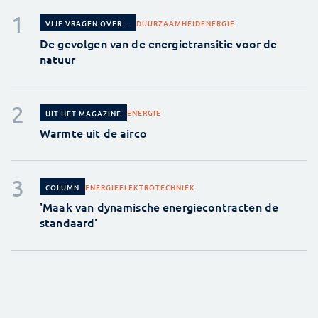
DUURZAAMHEID
ENERGIE
VIJF VRAGEN OVER...
De gevolgen van de energietransitie voor de
natuur
ENERGIE
UIT HET MAGAZINE
Warmte uit de airco
ENERGIE
ELEKTROTECHNIEK
COLUMN
'Maak van dynamische energiecontracten de
standaard'