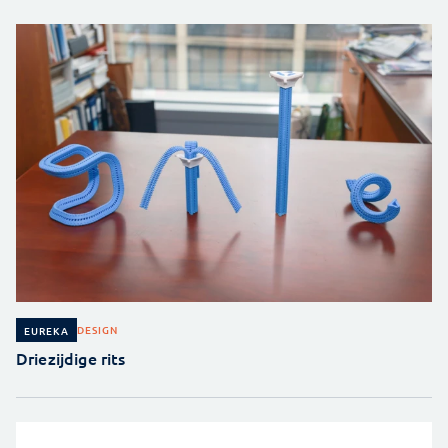
DESIGN
EUREKA
Driezijdige rits