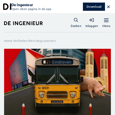
De Ingenieur
✕
Download
Open deze pagina in de app
Menu
Zoeken
Inloggen
Home
Artikelen
Reis langs pioniers