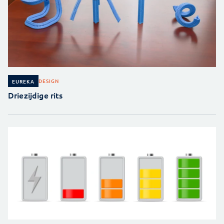
DESIGN
EUREKA
Driezijdige rits