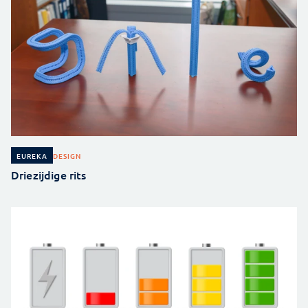
DESIGN
EUREKA
Driezijdige rits