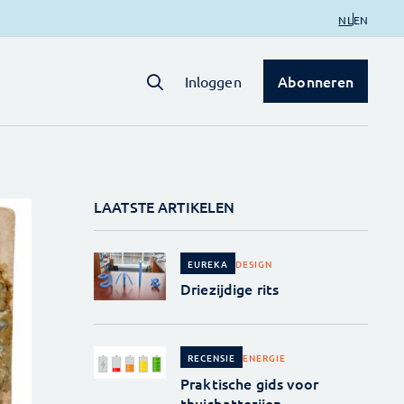
NL
EN
Abonneren
Inloggen
LAATSTE ARTIKELEN
DESIGN
EUREKA
Driezijdige rits
ENERGIE
RECENSIE
Praktische gids voor
thuisbatterijen