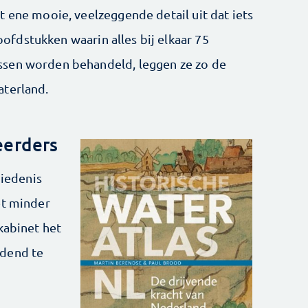
t ene mooie, veelzeggende detail uit dat iets
hoofdstukken waarin alles bij elkaar 75
ssen worden behandeld, leggen ze zo de
aterland.
eerders
hiedenis
et minder
kabinet het
idend te