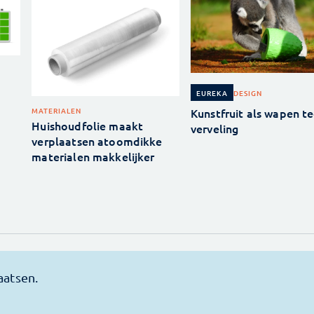
DESIGN
EUREKA
Kunstfruit als wapen t
MATERIALEN
Huishoudfolie maakt
verveling
verplaatsen atoomdikke
materialen makkelijker