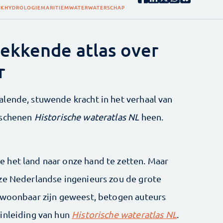
EK
HYDROLOGIE
MARITIEM
WATER
WATERSCHAP
ekkende atlas over
r
lende, stuwende kracht in het verhaal van
rschenen
Historische wateratlas NL
heen.
 het land naar onze hand te zetten. Maar
ze Nederlandse ingenieurs zou de grote
ewoonbaar zijn geweest, betogen auteurs
inleiding van hun
Historische wateratlas NL
.