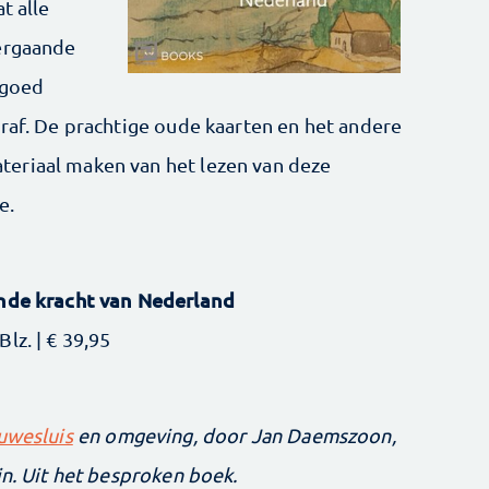
t alle
vergaande
 goed
traf. De prachtige oude kaarten en het andere
eriaal maken van het lezen van deze
te.
ende kracht van Nederland
lz. | € 39,95
uwesluis
en omgeving, door Jan Daemszoon,
jn. Uit het besproken boek.