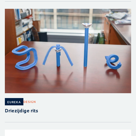
DESIGN
EUREKA
Driezijdige rits