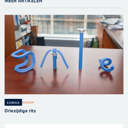
MEER ARTIKELEN
DESIGN
EUREKA
Driezijdige rits