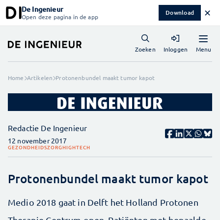
De Ingenieur
✕
Download
Open deze pagina in de app
Menu
Zoeken
Inloggen
Home
Artikelen
Protonenbundel maakt tumor kapot
Redactie De Ingenieur
12 november 2017
GEZONDHEIDSZORG
HIGHTECH
Protonenbundel maakt tumor kapot
Medio 2018 gaat in Delft het Holland Protonen
Therapie Centrum open. Patiënten met bepaalde