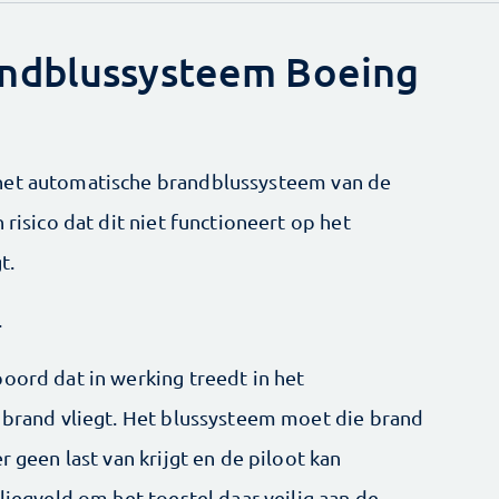
ndblussysteem Boeing
het automatische brandblussysteem van de
 risico dat dit niet functioneert op het
t.
.
oord dat in werking treedt in het
n brand vliegt. Het blussysteem moet die brand
r geen last van krijgt en de piloot kan
liegveld om het toestel daar veilig aan de