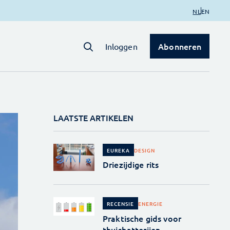
NL
EN
Abonneren
Inloggen
LAATSTE ARTIKELEN
DESIGN
EUREKA
Driezijdige rits
ENERGIE
RECENSIE
Praktische gids voor
thuisbatterijen