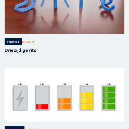
DESIGN
EUREKA
Driezijdige rits