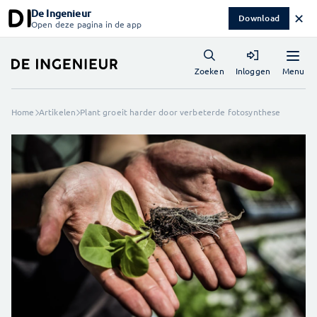
De Ingenieur
✕
Download
Open deze pagina in de app
Menu
Zoeken
Inloggen
Home
Artikelen
Plant groeit harder door verbeterde fotosynthese