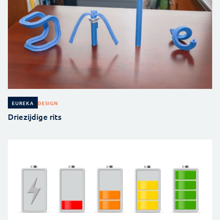
DESIGN
EUREKA
Driezijdige rits