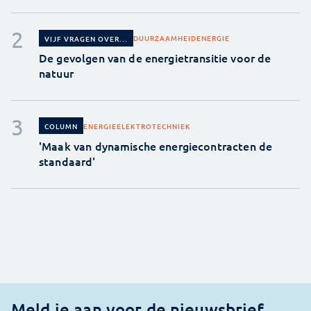
DUURZAAMHEID
ENERGIE
VIJF VRAGEN OVER...
De gevolgen van de energietransitie voor de
natuur
ENERGIE
ELEKTROTECHNIEK
COLUMN
'Maak van dynamische energiecontracten de
standaard'
Meld je aan voor de nieuwsbrief