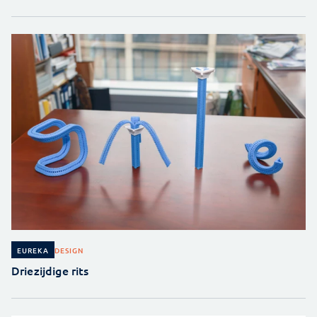
DESIGN
EUREKA
Driezijdige rits