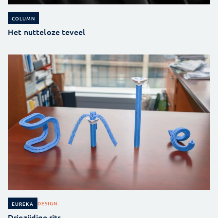
COLUMN
Het nutteloze teveel
DESIGN
EUREKA
Driezijdige rits