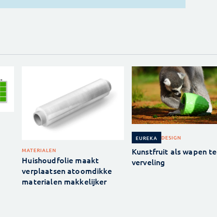
DESIGN
EUREKA
Kunstfruit als wapen t
MATERIALEN
Huishoudfolie maakt
verveling
verplaatsen atoomdikke
materialen makkelijker