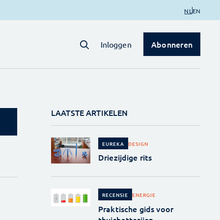
NL
EN
Abonneren
Inloggen
LAATSTE ARTIKELEN
DESIGN
EUREKA
Driezijdige rits
ENERGIE
RECENSIE
Praktische gids voor
thuisbatterijen