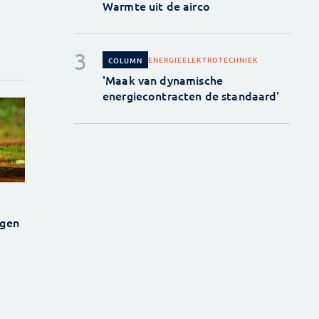
Warmte uit de airco
ENERGIE
ELEKTROTECHNIEK
COLUMN
'Maak van dynamische
energiecontracten de standaard'
egen