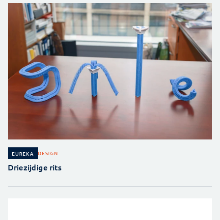
DESIGN
EUREKA
Driezijdige rits