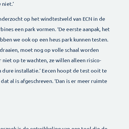
 niet.’
nderzocht op het windtestveld van ECN in de
bines een park vormen. ‘De eerste aanpak, het
ebben we ook op een heus park kunnen testen.
draaien, moet nog op volle schaal worden
niet op te wachten, ze willen alleen risico-
ure installatie.’ Eecen hoopt de test ooit te
at al is afgeschreven. ‘Dan is er meer ruimte
rzoek is de ontwikkeling van een tool die de