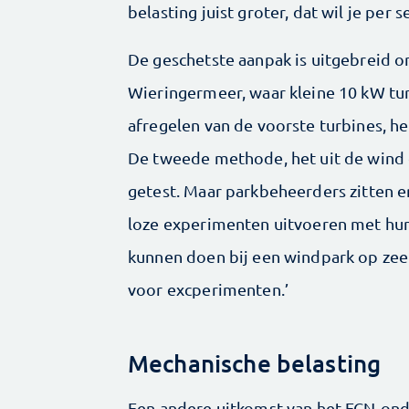
belasting juist groter, dat wil je per se
De geschetste aanpak is uitgebreid o
Wieringermeer, waar kleine 10 kW tur
afregelen van de voorste turbines, h
De tweede methode, het uit de wind 
getest. Maar parkbeheerders zitten er 
loze experimenten uitvoeren met hun d
kunnen doen bij een windpark op zee d
voor excperimenten.’
Mechanische belasting
Een andere uitkomst van het ECN-onde