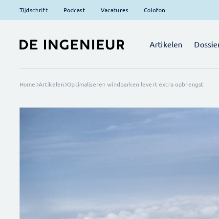
Tijdschrift
Podcast
Vacatures
Colofon
Artikelen
Dossie
Home
Artikelen
Optimaliseren windparken levert extra opbrengst