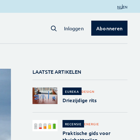
NL
EN
Abonneren
Inloggen
LAATSTE ARTIKELEN
DESIGN
EUREKA
Driezijdige rits
ENERGIE
RECENSIE
Praktische gids voor
thuisbatterijen