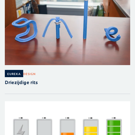
DESIGN
EUREKA
Driezijdige rits