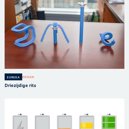
DESIGN
EUREKA
Driezijdige rits