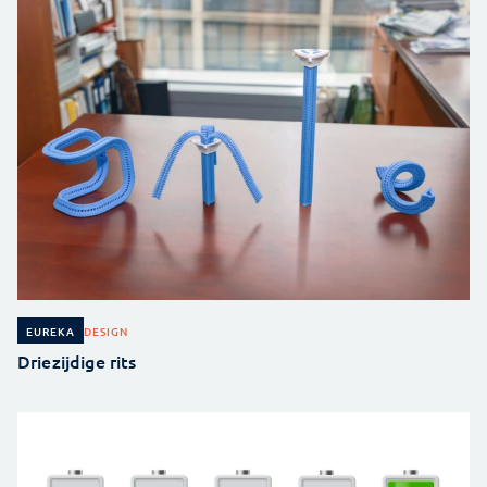
DESIGN
EUREKA
Driezijdige rits