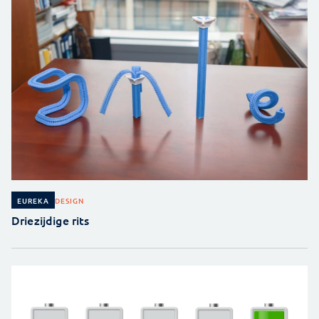
DESIGN
EUREKA
Driezijdige rits