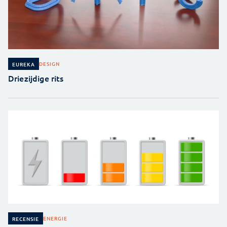
DESIGN
EUREKA
Driezijdige rits
ENERGIE
RECENSIE