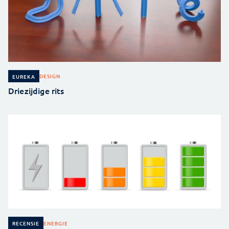
DESIGN
EUREKA
Driezijdige rits
ENERGIE
RECENSIE