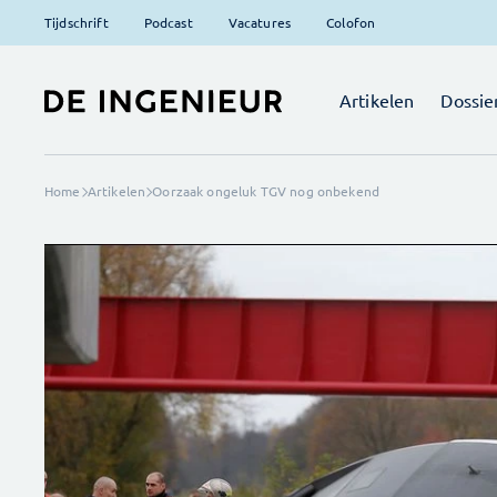
Tijdschrift
Podcast
Vacatures
Colofon
Artikelen
Dossie
Home
Artikelen
Oorzaak ongeluk TGV nog onbekend