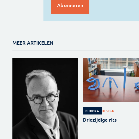
MEER ARTIKELEN
DESIGN
EUREKA
Driezijdige rits