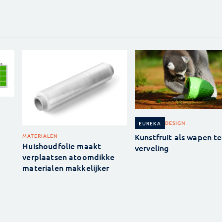
DESIGN
EUREKA
Kunstfruit als wapen t
MATERIALEN
Huishoudfolie maakt
verveling
verplaatsen atoomdikke
materialen makkelijker