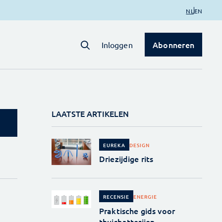
NL
EN
Abonneren
Inloggen
LAATSTE ARTIKELEN
DESIGN
EUREKA
Driezijdige rits
ENERGIE
RECENSIE
Praktische gids voor
thuisbatterijen