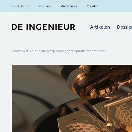
Tijdschrift
Podcast
Vacatures
Colofon
Artikelen
Dossie
Home
Artikelen
Ontwerp voor grote quantumcomputer