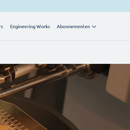
rs
Engineering Works
Abonnementen