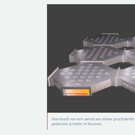
Voorbeeld van een aantal aan elkaar geschakeld
gewenste grootte te bouwen.