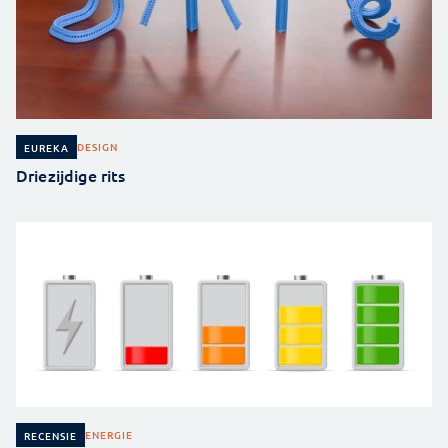
DESIGN
EUREKA
Driezijdige rits
ENERGIE
RECENSIE