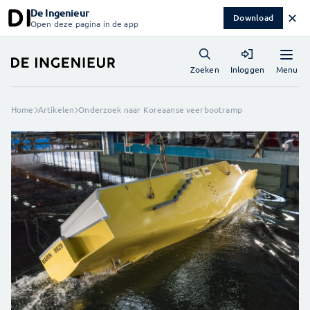
De Ingenieur
✕
Download
Open deze pagina in de app
Menu
Zoeken
Inloggen
Home
Artikelen
Onderzoek naar Koreaanse veerbootramp