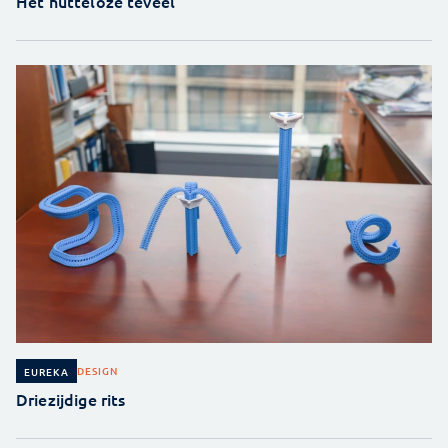
Het nutteloze teveel
DESIGN
EUREKA
Driezijdige rits