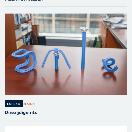
DESIGN
EUREKA
Driezijdige rits