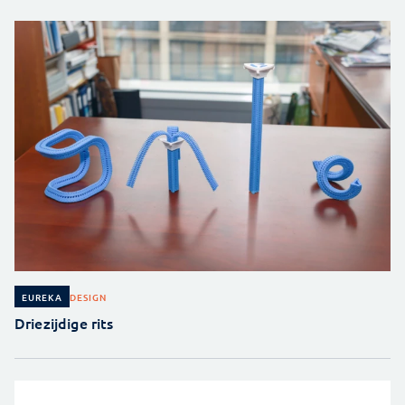
DESIGN
EUREKA
Driezijdige rits