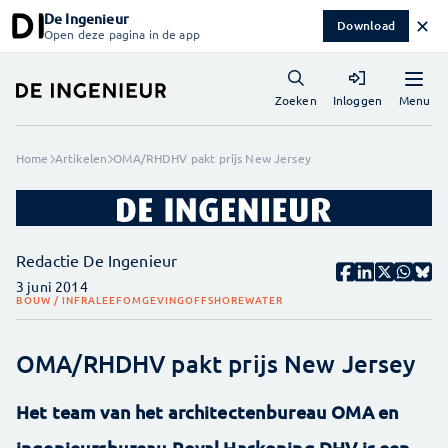
De Ingenieur
✕
Download
Open deze pagina in de app
Menu
Zoeken
Inloggen
Home
Artikelen
OMA/RHDHV pakt prijs New Jersey
Redactie De Ingenieur
3 juni 2014
BOUW / INFRA
LEEFOMGEVING
OFFSHORE
WATER
OMA/RHDHV pakt prijs New Jersey
Het team van het architectenbureau OMA en
ingenieursbureau Royal Haskoning DHV is een