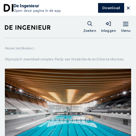
De Ingenieur
✕
Download
Open deze pagina in de app
Menu
Zoeken
Inloggen
Home
Artikelen
Olympisch zwembadcomplex Parijs van Nederlands architectenbureau