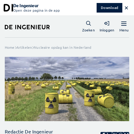
De Ingenieur
✕
Download
Open deze pagina in de app
Menu
Zoeken
Inloggen
Home
Artikelen
Nucleaire opslag kan in Nederland
Redactie De Ingenieur