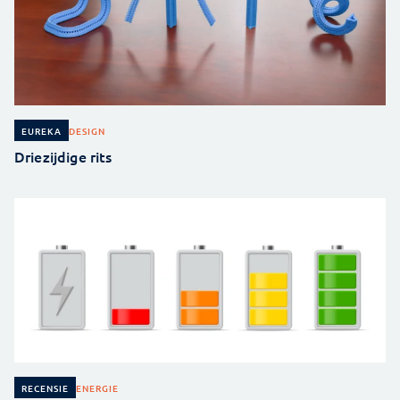
DESIGN
EUREKA
Driezijdige rits
ENERGIE
RECENSIE