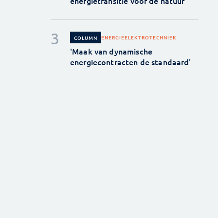
energietransitie voor de natuur
ENERGIE
ELEKTROTECHNIEK
COLUMN
'Maak van dynamische
energiecontracten de standaard'