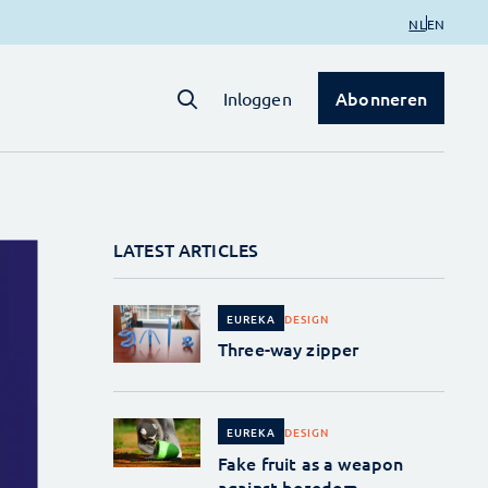
NL
EN
Abonneren
Inloggen
LATEST ARTICLES
DESIGN
EUREKA
Three-way zipper
DESIGN
EUREKA
Fake fruit as a weapon
against boredom