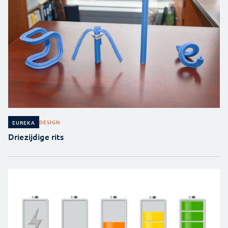
DESIGN
EUREKA
Driezijdige rits