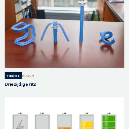
DESIGN
EUREKA
Driezijdige rits