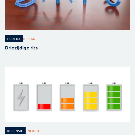
DESIGN
EUREKA
Driezijdige rits
ENERGIE
RECENSIE