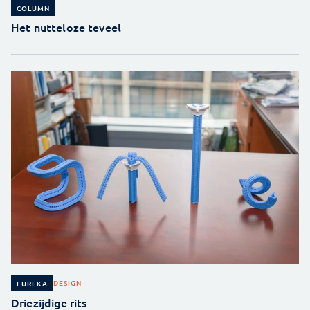
COLUMN
Het nutteloze teveel
DESIGN
EUREKA
Driezijdige rits