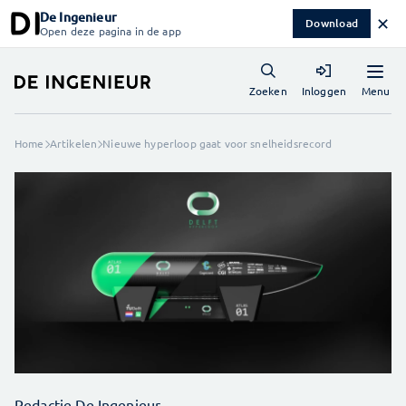
De Ingenieur
✕
Download
Open deze pagina in de app
Menu
Zoeken
Inloggen
Home
Artikelen
Nieuwe hyperloop gaat voor snelheidsrecord
Redactie De Ingenieur