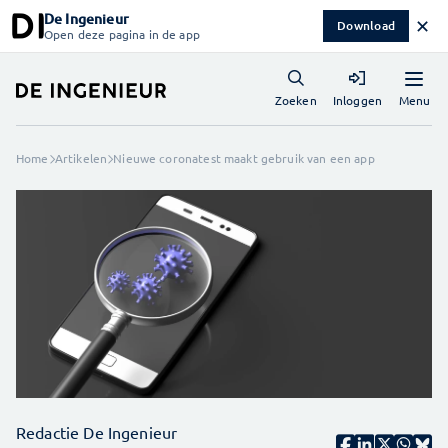
De Ingenieur
✕
Download
Open deze pagina in de app
Menu
Zoeken
Inloggen
Home
Artikelen
Nieuwe coronatest maakt gebruik van een app
Redactie De Ingenieur