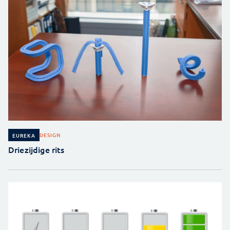
DESIGN
EUREKA
Driezijdige rits