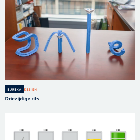
DESIGN
EUREKA
Driezijdige rits