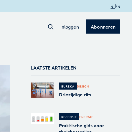
NL
EN
Abonneren
Inloggen
LAATSTE ARTIKELEN
DESIGN
EUREKA
Driezijdige rits
ENERGIE
RECENSIE
Praktische gids voor
thuisbatterijen