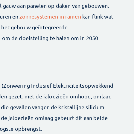
al gauw aan panelen op daken van gebouwen.
muren en
zonnesystemen in ramen
kan flink wat
n het gebouw geïntegreerde
ig om de doelstelling te halen om in 2050
(Zonwering Inclusief Elektriciteitsopwekkend
den gezet: met de jaloezieën omhoog, omlaag
 die gevallen vangen de kristallijne silicium
t de jaloezieën omlaag gebeurt dit aan beide
hoogste opbrengst.