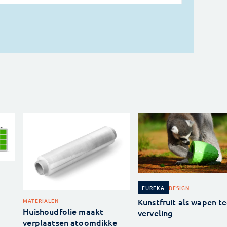
DESIGN
EUREKA
Kunstfruit als wapen t
MATERIALEN
Huishoudfolie maakt
verveling
verplaatsen atoomdikke