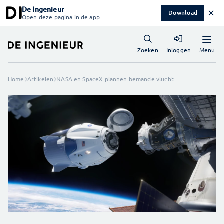
De Ingenieur
✕
Download
Open deze pagina in de app
Menu
Zoeken
Inloggen
Home
Artikelen
NASA en SpaceX plannen bemande vlucht