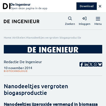
De Ingenieur
✕
Download
Open deze pagina in de app
Menu
Zoeken
Inloggen
Home
Artikelen
Nanodeeltjes vergroten biogasproductie
Redactie De Ingenieur
10 november 2014
BIOTECHNOLOGIE
Nanodeeltjes vergroten
biogasproductie
Nanodeeltjes ijzeroxide vermengd in biomassa