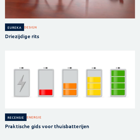
DESIGN
EUREKA
Driezijdige rits
ENERGIE
RECENSIE
Praktische gids voor thuisbatterijen