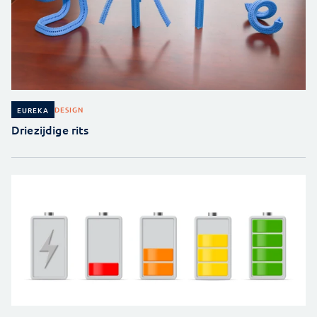
DESIGN
EUREKA
Driezijdige rits