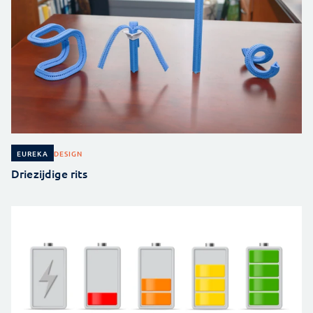
DESIGN
EUREKA
Driezijdige rits