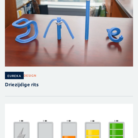
DESIGN
EUREKA
Driezijdige rits