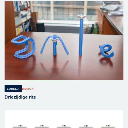
DESIGN
EUREKA
Driezijdige rits