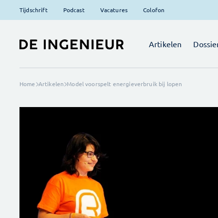
Tijdschrift
Podcast
Vacatures
Colofon
Artikelen
Dossie
Home
Artikelen
Model voorspelt energieverbruik bij lopen