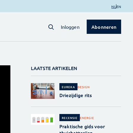
NL
EN
Abonneren
Inloggen
LAATSTE ARTIKELEN
DESIGN
EUREKA
Driezijdige rits
ENERGIE
RECENSIE
Praktische gids voor
thuisbatterijen